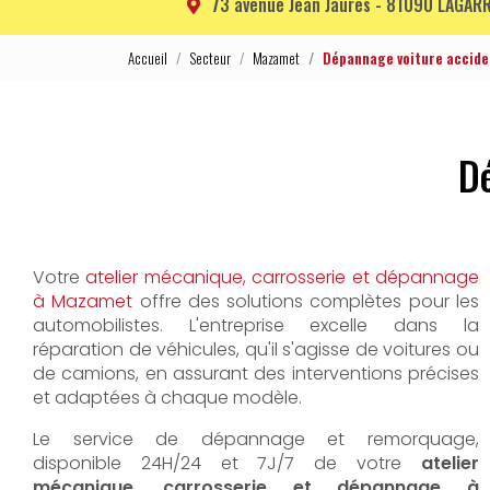
73 avenue Jean Jaurès -
81090 LAGARR
Accueil
Secteur
Mazamet
Dépannage voiture accid
D
Votre
atelier mécanique, carrosserie et dépannage
à Mazamet
offre des solutions complètes pour les
automobilistes. L'entreprise excelle dans la
réparation de véhicules, qu'il s'agisse de voitures ou
de camions, en assurant des interventions précises
et adaptées à chaque modèle.
Le service de dépannage et remorquage,
disponible 24H/24 et 7J/7 de votre
atelier
mécanique, carrosserie et dépannage à