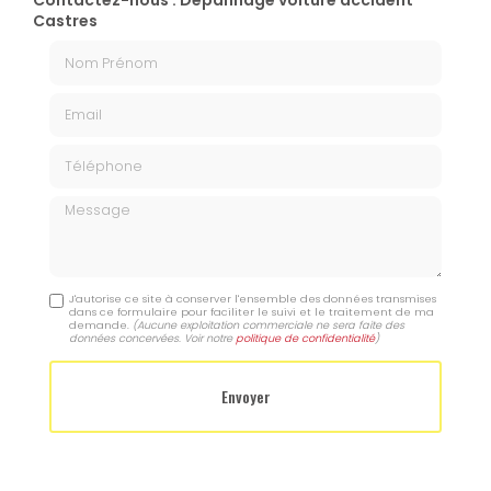
Contactez-nous : Dépannage voiture accident
Castres
Nom Prénom
Email
Téléphone
Message
J'autorise ce site à conserver l'ensemble des données transmises
dans ce formulaire pour faciliter le suivi et le traitement de ma
demande.
(Aucune exploitation commerciale ne sera faite des
données concervées. Voir notre
politique de confidentialité
)