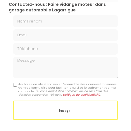
Contactez-nous : Faire vidange moteur dans
garage automobile Lagarrigue
Nom Prénom
Email
Téléphone
Message
J'autorise ce site à conserver l'ensemble des données transmises
dans ce formulaire pour faciliter le suivi et le traitement de ma
demande.
(Aucune exploitation commerciale ne sera faite des
données concervées. Voir notre
politique de confidentialité
)