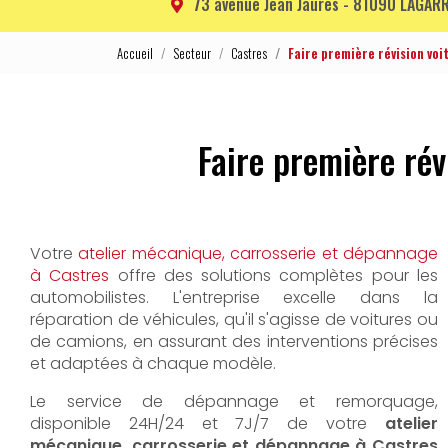
73 avenue Jean Jaurès -
81090 LAGARR
Accueil
Secteur
Castres
Faire première révision vo
Faire première ré
Votre
atelier mécanique, carrosserie et dépannage
à Castres
offre des solutions complètes pour les
automobilistes. L'entreprise excelle dans la
réparation de véhicules, qu'il s'agisse de voitures ou
de camions, en assurant des interventions précises
et adaptées à chaque modèle.
Le service de dépannage et remorquage,
disponible 24H/24 et 7J/7 de votre
atelier
mécanique, carrosserie et dépannage à Castres