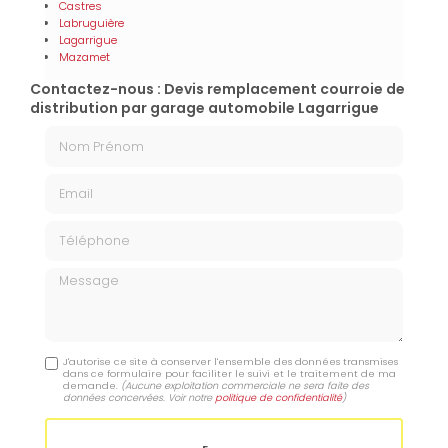
Castres
Labruguière
Lagarrigue
Mazamet
Contactez-nous : Devis remplacement courroie de
distribution par garage automobile Lagarrigue
Nom Prénom
Email
Téléphone
Message
J'autorise ce site à conserver l'ensemble des données transmises
dans ce formulaire pour faciliter le suivi et le traitement de ma
demande.
(Aucune exploitation commerciale ne sera faite des
données concervées. Voir notre
politique de confidentialité
)