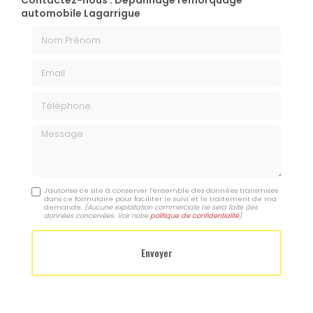
Contactez-nous : Dépannage remorquage
automobile Lagarrigue
Nom Prénom
Email
Téléphone
Message
J'autorise ce site à conserver l'ensemble des données transmises
dans ce formulaire pour faciliter le suivi et le traitement de ma
demande.
(Aucune exploitation commerciale ne sera faite des
données concervées. Voir notre
politique de confidentialité
)