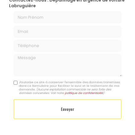
Contactez-nous : Dépannage en urgence de voiture
Labruguière
Nom Prénom
Email
Téléphone
Message
J'autorise ce site à conserver l'ensemble des données transmises
dans ce formulaire pour faciliter le suivi et le traitement de ma
demande.
(Aucune exploitation commerciale ne sera faite des
données concervées. Voir notre
politique de confidentialité
)