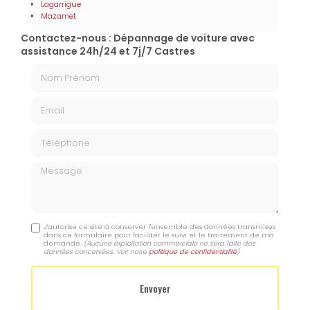
Lagarrigue
Mazamet
Contactez-nous : Dépannage de voiture avec
assistance 24h/24 et 7j/7 Castres
Nom Prénom
Email
Téléphone
Message
J'autorise ce site à conserver l'ensemble des données transmises
dans ce formulaire pour faciliter le suivi et le traitement de ma
demande.
(Aucune exploitation commerciale ne sera faite des
données concervées. Voir notre
politique de confidentialité
)